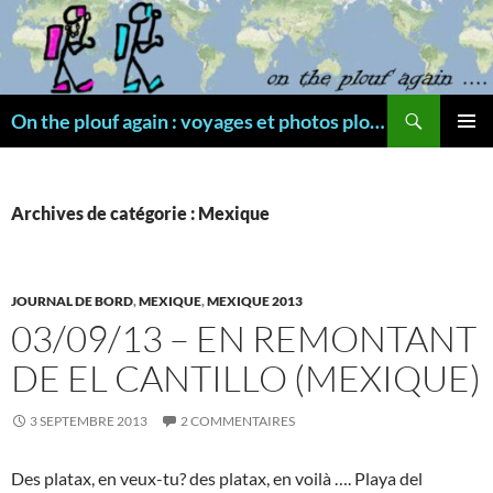
Aller
au
contenu
Recherche
On the plouf again : voyages et photos plongée
MENU
PRINCI
Archives de catégorie : Mexique
JOURNAL DE BORD
,
MEXIQUE
,
MEXIQUE 2013
03/09/13 – EN REMONTANT
DE EL CANTILLO (MEXIQUE)
3 SEPTEMBRE 2013
2 COMMENTAIRES
Des platax, en veux-tu? des platax, en voilà …. Playa del