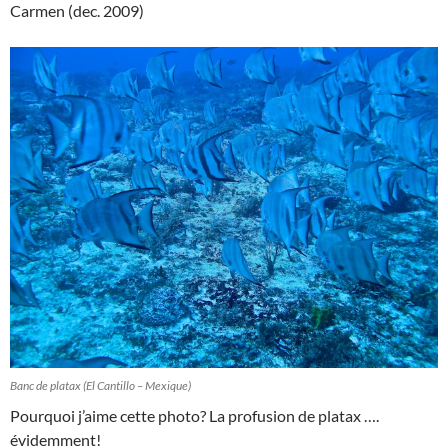
Carmen (dec. 2009)
Banc de platax (El Cantillo – Mexique)
Pourquoi j’aime cette photo? La profusion de platax ….
évidemment!