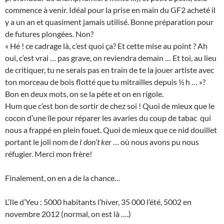
commence à venir. Idéal pour la prise en main du GF2 acheté il
y a un an et quasiment jamais utilisé. Bonne préparation pour
de futures plongées. Non?
« Hé ! ce cadrage là, c’est quoi ça? Et cette mise au point ? Ah
oui, c’est vrai … pas grave, on reviendra demain … Et toi, au lieu
de critiquer, tu ne serais pas en train de te la jouer artiste avec
ton morceau de bois flotté que tu mitrailles depuis ½ h … »?
Bon en deux mots, on se la pète et on en rigole.
Hum que c’est bon de sortir de chez soi ! Quoi de mieux que le
cocon d’une île pour réparer les avaries du coup de tabac qui
nous a frappé en plein fouet. Quoi de mieux que ce nid douillet
portant le joli nom de
I don’t ker
… où nous avons pu nous
réfugier. Merci mon frère!
Finalement, on en a de la chance…
L’Ile d’Yeu : 5000 habitants l’hiver, 35 000 l’été, 5002 en
novembre 2012 (normal, on est là ….)