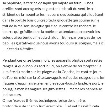
sa papillote, la terrine de lapin qui mijote au four… – nos
oreilles sont aux aguets et guettent le bruit du vent, le cri
strident de la mouette, les haubans des bateaux qui cliquètent
dans le port, le bois qui crépite, la girouette qui couine sur le
toit de la maison, la vague qui claque contre les rochers, le
beurre qui grésille dans la poêle en attendant de recevoir les
soles qui sortent du filet du chalut … Et ne parlons pas de nos
papilles gustatives que nous avons toujours su soigner, mais ici
…. c’est du 4 étoiles !
Pendant ces onze longs mois, les appareils photos sont restés
rangés. A quoi bon les sortir ! Ici, on a envie de tout capter : la
lumière du matin sur les plages de la Conche, les contre-jours
de l’après-midi sur la côte sauvage, le reflet des nuages dans les
flaques d’eau, mais également les sous-bois, la lande, le port, le
bourg, la mer, les vagues, les girouettes … même les panneaux
indicateurs.
On se fixe des thèmes techniques (prise de lumière,
profondeur de champ, lumière mixte …), et petit à petit, cela