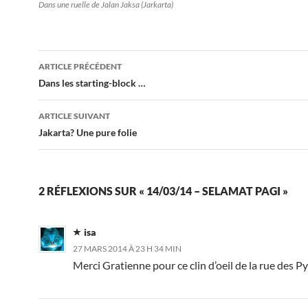
Dans une ruelle de Jalan Jaksa (Jarkarta)
Navigation
ARTICLE PRÉCÉDENT
des
Dans les starting-block …
articles
ARTICLE SUIVANT
Jakarta? Une pure folie
2 RÉFLEXIONS SUR « 14/03/14 – SELAMAT PAGI »
isa
27 MARS 2014 À 23 H 34 MIN
Merci Gratienne pour ce clin d’oeil de la rue des P