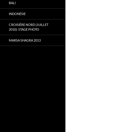
BALI
INDONÉSIE
CROISIÈRE NORD (JUILLET
2010): STAGE PHOTO
MARSA SHAGRA 2013