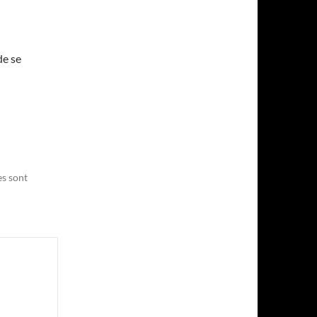
de se
es sont