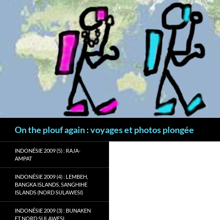
Aller
au
contenu
Recherche
On the plouf again : voyages et photos plongée
INDONÉSIE 2009 (5) : RAJA-
AMPAT
INDONÉSIE 2009 (4) : LEMBEH,
BANGKA ISLANDS, SANGHIHE
ISLANDS (NORD SULAWESI)
INDONÉSIE 2009 (3) : BUNAKEN
ET NORD SULAWESI